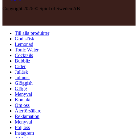
Copyright 2026 © Spirit of Sweden AB
Till alla produkter
Godisläsk
Lemonad
Tonic Water
Cocktails
Bubbliz
Cider
Julläsk
Julmust
Glöggish
Glögg
Menyval
Kontakt
Om oss
Återförsäljare
Reklamation
Menyval
Följ oss
Instagram