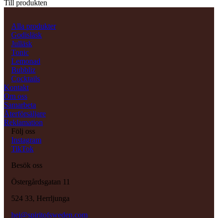
Till produkten
Alla produkter
Godisläsk
Julläsk
Tonic
Lemonad
Bubbliz
Cocktails
Kontakt
Om oss
Samarbeta
Återförsäljare
Reklamation
Följ oss
Instagram
TikTok
Besök oss
Östergårdsgatan 11
524 33, Herrljunga
hej@spiritofsweden.com