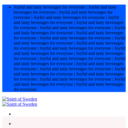
Hoppa
Joyful and tasty beverages for everyone
|
Joyful and tasty
till
beverages for everyone
|
Joyful and tasty beverages for
innehåll
everyone
|
Joyful and tasty beverages for everyone
|
Joyful
and tasty beverages for everyone
|
Joyful and tasty beverages
for everyone
|
Joyful and tasty beverages for everyone
|
Joyful
and tasty beverages for everyone
|
Joyful and tasty beverages
for everyone
|
Joyful and tasty beverages for everyone
|
Joyful
and tasty beverages for everyone
|
Joyful and tasty beverages
for everyone
|
Joyful and tasty beverages for everyone
|
Joyful
and tasty beverages for everyone
|
Joyful and tasty beverages
for everyone
|
Joyful and tasty beverages for everyone
|
Joyful
and tasty beverages for everyone
|
Joyful and tasty beverages
for everyone
|
Joyful and tasty beverages for everyone
|
Joyful
and tasty beverages for everyone
|
Joyful and tasty beverages
for everyone
|
Joyful and tasty beverages for everyone
|
Joyful
and tasty beverages for everyone
|
Joyful and tasty beverages
for everyone