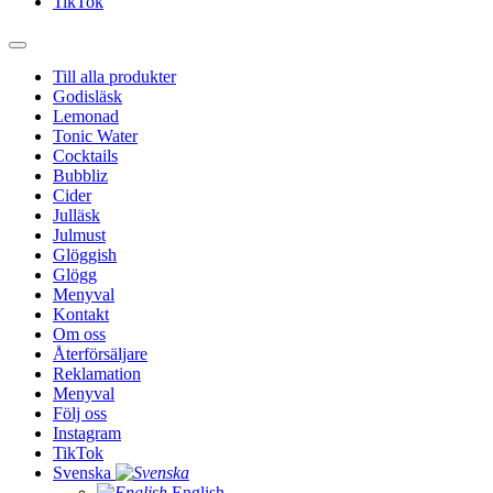
TikTok
Till alla produkter
Godisläsk
Lemonad
Tonic Water
Cocktails
Bubbliz
Cider
Julläsk
Julmust
Glöggish
Glögg
Menyval
Kontakt
Om oss
Återförsäljare
Reklamation
Menyval
Följ oss
Instagram
TikTok
Svenska
English