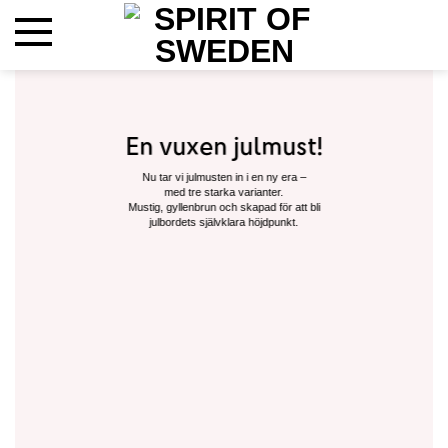
Hoppa
till
innehåll
En vuxen julmust!
Nu tar vi julmusten in i en ny era –
med tre starka varianter.
Mustig, gyllenbrun och skapad för att bli
julbordets självklara höjdpunkt.