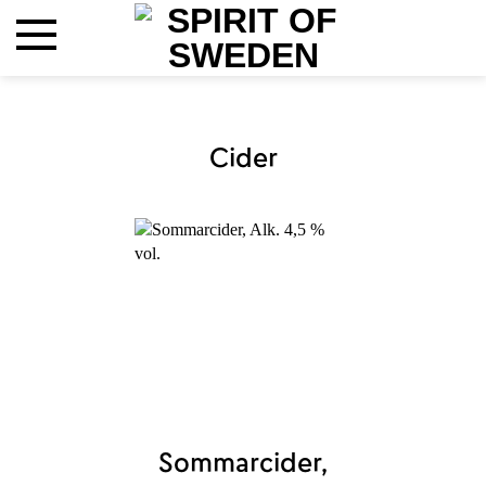
Hoppa
till
innehåll
Cider
Sommarcider,