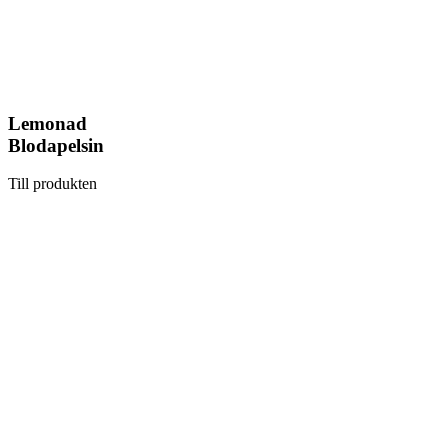
Lemonad
Blodapelsin
Till produkten