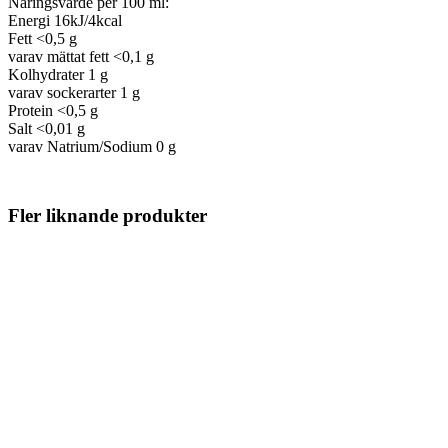
Näringsvärde per 100 ml:
Energi
16kJ/4kcal
Fett
<0,5 g
varav mättat fett
<0,1 g
Kolhydrater
1 g
varav sockerarter
1 g
Protein
<0,5 g
Salt
<0,01 g
varav Natrium/Sodium
0 g
Fler liknande produkter