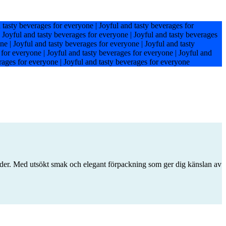
 tasty beverages for everyone
|
Joyful and tasty beverages for
|
Joyful and tasty beverages for everyone
|
Joyful and tasty beverages
one
|
Joyful and tasty beverages for everyone
|
Joyful and tasty
 for everyone
|
Joyful and tasty beverages for everyone
|
Joyful and
rages for everyone
|
Joyful and tasty beverages for everyone
rader. Med utsökt smak och elegant förpackning som ger dig känslan av