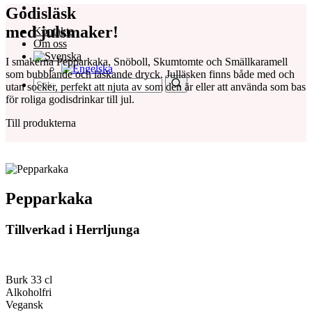
Godisläsk
med julsmaker!
Kontakta
Om oss
I smakerna Pepparkaka, Snöboll, Skumtomte och Smällkaramell
som bubblande och läskande dryck. Julläsken finns både med och
utan socker, perfekt att njuta av som den är eller att använda som bas
för roliga godisdrinkar till jul.
Till produkterna
Pepparkaka
Tillverkad i Herrljunga
Burk 33 cl
Alkoholfri
Vegansk