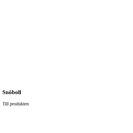
Snöboll
Till produkten