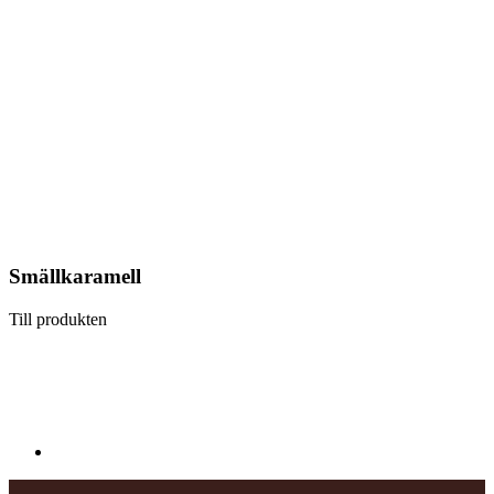
Smällkaramell
Till produkten